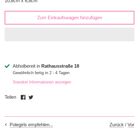
10,8cm x 6,8cm
Zum Einkaufswagen hinzufügen
Abholbereit in
Rathausstraße 18
Gewöhnlich fertig in 2 - 4 Tagen
Standort Informationen anzeigen
Auf
Auf
Teilen
Facebook
Twitter
teilen
teilen
Zurück
/
Vor
Polegirls empfehlen...